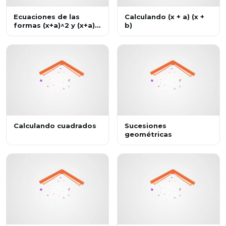
Ecuaciones de las
Calculando (x + a) (x +
formas (x+a)^2 y (x+a)
b)
(x+b). Problemas reales
Calculando cuadrados
Sucesiones
geométricas