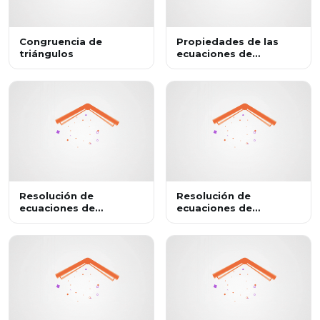
Congruencia de
Propiedades de las
triángulos
ecuaciones de
segundo grado
Resolución de
Resolución de
ecuaciones de
ecuaciones de
segundo grado de la
segundo grado de la
forma ax2 + c = 0
forma ?ax?^2+c=0 con
despejando la
operaciones inversas
incógnita