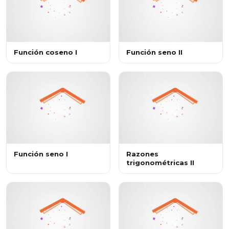
Función coseno I
Función seno II
Función seno I
Razones
trigonométricas II