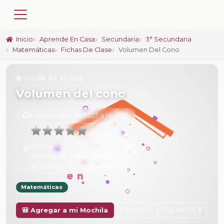
Inicio
Aprende En Casa
Secundaria
3° Secundaria
Matemáticas
Fichas De Clase
Volumen Del Cono
📚 FICHA DE CLASE
Volumen del cono
6 de Febrero de 2025 a las 17:23
Promedio:
0
Número de valoraciones:
0
Tu calificación:
Sin calificar
Matemáticas
Anterior
Siguiente
🎒 Agregar a mi Mochila