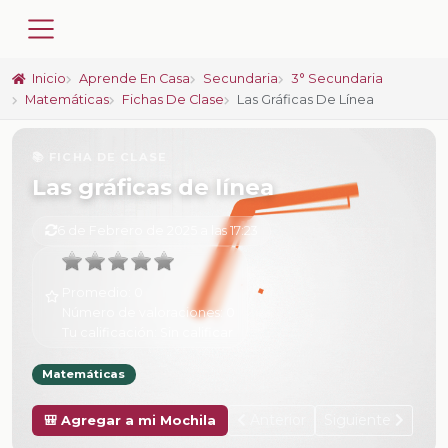
Inicio
Aprende En Casa
Secundaria
3° Secundaria
Matemáticas
Fichas De Clase
Las Gráficas De Línea
📚 FICHA DE CLASE
Las gráficas de línea
6 de Febrero de 2025 a las 17:23
Promedio:
0
Número de valoraciones:
0
Tu calificación:
Sin calificar
Matemáticas
Anterior
Siguiente
🎒 Agregar a mi Mochila