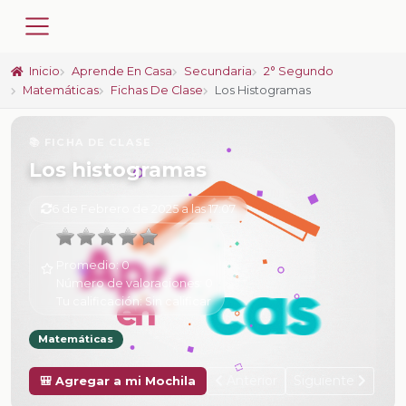
Inicio
Aprende En Casa
Secundaria
2° Segundo
Matemáticas
Fichas De Clase
Los Histogramas
📚 FICHA DE CLASE
Los histogramas
6 de Febrero de 2025 a las 17:07
Promedio:
0
Número de valoraciones:
0
Tu calificación:
Sin calificar
Matemáticas
Anterior
Siguiente
🎒 Agregar a mi Mochila