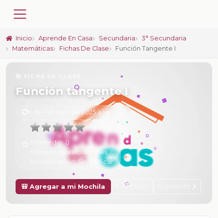
Inicio
Aprende En Casa
Secundaria
3° Secundaria
Matemáticas
Fichas De Clase
Función Tangente I
📚 FICHA DE CLASE
Función tangente I
6 de Febrero de 2025 a las 17:22
Promedio:
0
Número de valoraciones:
0
Tu calificación:
Sin calificar
Anterior
Siguiente
🎒 Agregar a mi Mochila