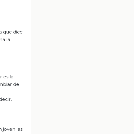
a que dice
na la
 es la
ambiar de
.
ecir,
 joven las