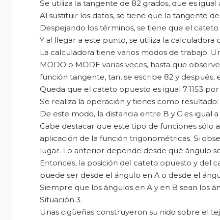
Se utiliza la tangente de 82 grados, que es igua
Al sustituir los datos, se tiene que la tangente d
Despejando los términos, se tiene que el cateto
Y al llegar a este punto, se utiliza la calculadora c
La calculadora tiene varios modos de trabajo. U
MODO o MODE varias veces, hasta que observes e
función tangente, tan, se escribe 82 y después
Queda que el cateto opuesto es igual 7.1153 por
Se realiza la operación y tienes como resultado
De este modo, la distancia entre B y C es igual a
Cabe destacar que este tipo de funciones sólo a
aplicación de la función trigonométricas. Si ob
lugar. Lo anterior depende desde qué ángulo se p
Entonces, la posición del cateto opuesto y del
puede ser desde el ángulo en A o desde el ángu
Siempre que los ángulos en A y en B sean los án
Situación 3.
Unas cigüeñas construyeron su nido sobre el teja