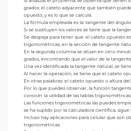
Si analizas el problema, se observa que tienen l
grados; el cateto adyacente que también puedes m
opuesto, y es lo que se calcula.
La fórmula empleada es la: tangente del ángulo
Si se sustituyen los valores se tiene que la tang
Se despeja para tener que: el cateto opuesto es i
trigonométricas, en la sección de tangente natur
En la segunda columna se sitúan en cero minuto
grados, encontrando que el valor de la tangente 
Una vez identificada la tangente natural, se tien
Al hacer la operación, se tiene que el cateto opu
En otras palabras: el cateto opuesto o altura del
Por lo que puedes observar, la función tangente s
conocer la utilidad de las tablas trigonométricas
Las funciones trigonométricas las puedes emplea
se ha suplido por la calculadora científica, sigue
Incluso hay aplicaciones para celular que son útile
trigonométricas.