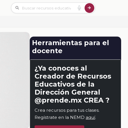
Herramientas para el
docente
¿Ya conoces al
Creador de Recursos
Educativos de la
Dirección General
@prende.mx CREA ?
Crea recursos para tus clases.
Regístrate en la NEMD
aquí
.