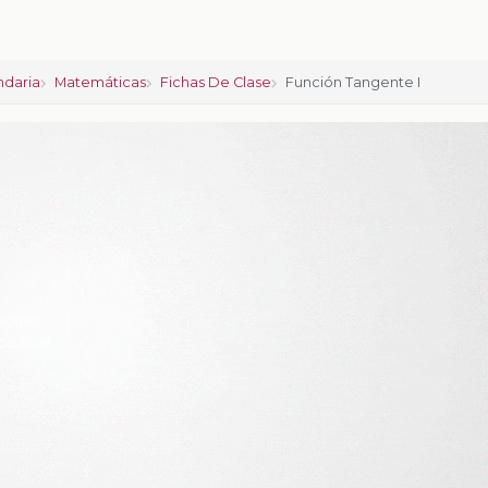
ndaria
Matemáticas
Fichas De Clase
Función Tangente I
iones:
0
calificar