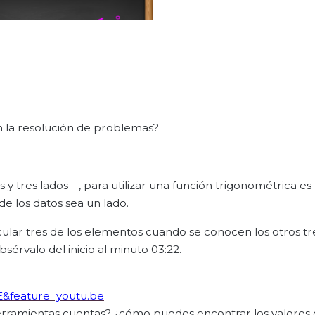
n la resolución de problemas?
y tres lados—, para utilizar una función trigonométrica es 
e los datos sea un lado.
cular tres de los elementos cuando se conocen los otros t
sérvalo del inicio al minuto 03:22.
E&feature=youtu.be
erramientas cuentas? ¿cómo puedes encontrar los valores 