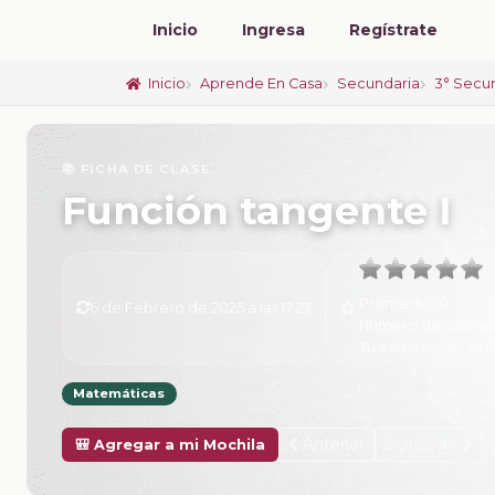
Inicio
Ingresa
Regístrate
Inicio
Aprende En Casa
Secundaria
3° Secu
📚 FICHA DE CLASE
Función tangente I
Promedio:
0
6 de Febrero de 2025 a las 17:23
Número de valorac
Tu calificación:
Sin 
Matemáticas
Anterior
Siguiente
🎒 Agregar a mi Mochila