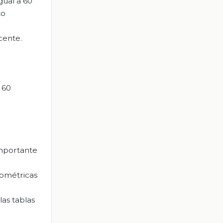
gual a 60
to
cente.
 60
 importante
nométricas
las tablas