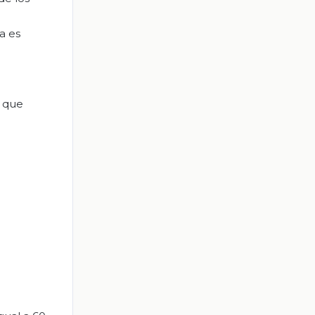
a es
a que