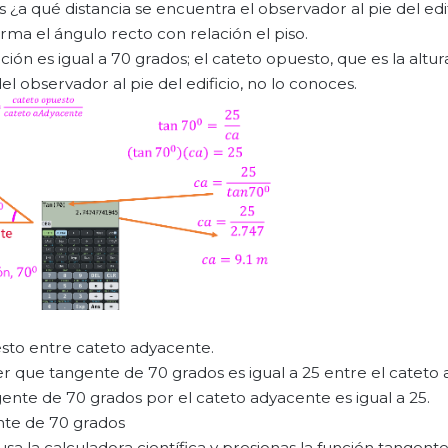
¿a qué distancia se encuentra el observador al pie del edif
rma el ángulo recto con relación el piso.
ión es igual a 70 grados; el cateto opuesto, que es la altura
el observador al pie del edificio, no lo conoces.
uesto entre cateto adyacente.
er que tangente de 70 grados es igual a 25 entre el cateto
ente de 70 grados por el cateto adyacente es igual a 25.
ente de 70 grados
usa la calculadora científica y presionas la función tangent