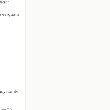
icio?
 es igual a
 adyacente.
e de 70