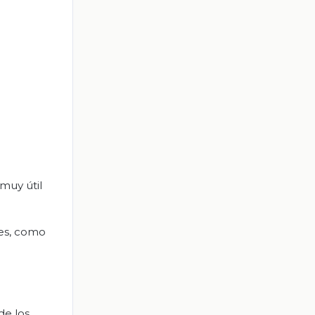
muy útil
res, como
de los