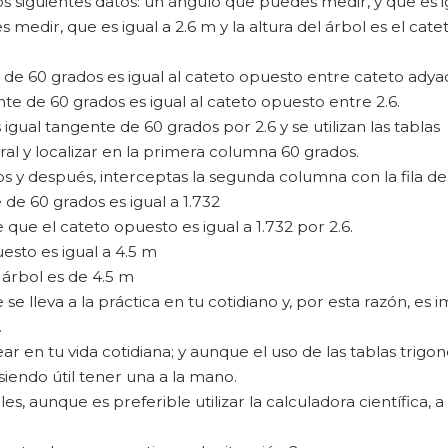
os siguientes datos: un ángulo que puedes medir, y que es i
edir, que es igual a 2.6 m y la altura del árbol es el cate
 de 60 grados es igual al cateto opuesto entre cateto adya
ente de 60 grados es igual al cateto opuesto entre 2.6.
gual tangente de 60 grados por 2.6 y se utilizan las tablas
al y localizar en la primera columna 60 grados.
s y después, interceptas la segunda columna con la fila de
de 60 grados es igual a 1.732
e que el cateto opuesto es igual a 1.732 por 2.6.
esto es igual a 4.5 m
 árbol es de 4.5 m
e lleva a la práctica en tu cotidiano y, por esta razón, es
.
r en tu vida cotidiana; y aunque el uso de las tablas trigo
 siendo útil tener una a la mano.
s, aunque es preferible utilizar la calculadora científica, a 