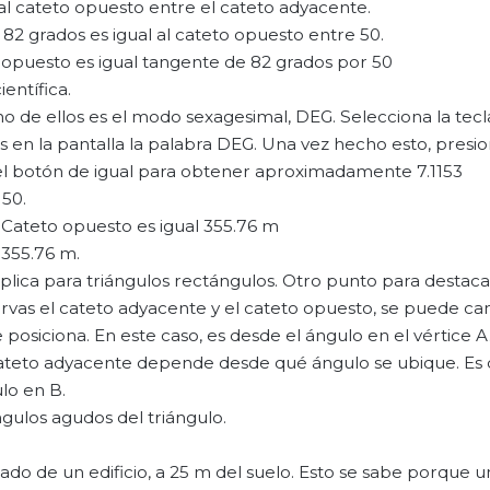
l al cateto opuesto entre el cateto adyacente.
e 82 grados es igual al cateto opuesto entre 50.
 opuesto es igual tangente de 82 grados por 50
ientífica.
no de ellos es el modo sexagesimal, DEG. Selecciona la tecl
n la pantalla la palabra DEG. Una vez hecho esto, presio
, el botón de igual para obtener aproximadamente 7.1153
 50.
: Cateto opuesto es igual 355.76 m
 355.76 m.
plica para triángulos rectángulos. Otro punto para destacar
servas el cateto adyacente y el cateto opuesto, se puede c
osiciona. En este caso, es desde el ángulo en el vértice A
 cateto adyacente depende desde qué ángulo se ubique. Es d
lo en B.
gulos agudos del triángulo.
do de un edificio, a 25 m del suelo. Esto se sabe porque un