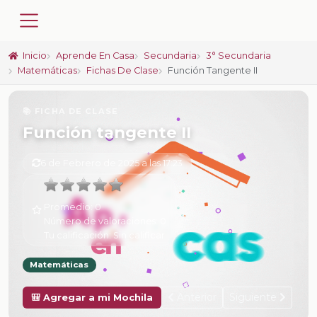
Inicio
Aprende En Casa
Secundaria
3° Secundaria
Matemáticas
Fichas De Clase
Función Tangente II
📚 FICHA DE CLASE
Función tangente II
6 de Febrero de 2025 a las 17:23
Promedio:
0
Número de valoraciones:
0
Tu calificación:
Sin calificar
Matemáticas
Anterior
Siguiente
🎒 Agregar a mi Mochila