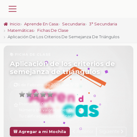
Inicio
Aprende En Casa
Secundaria
3° Secundaria
Matemáticas
Fichas De Clase
Aplicación De Los Criterios De Semejanza De Triángulos
📚 FICHA DE CLASE
Aplicación de los criterios de
semejanza de triángulos
6 de Febrero de 2025 a las 17:22
Promedio:
0
Número de valoraciones:
0
Tu calificación:
Sin calificar
Anterior
Siguiente
🎒 Agregar a mi Mochila