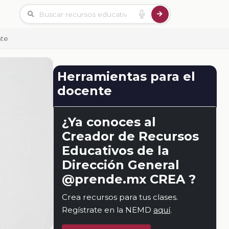
nte
Herramientas para el
docente
¿Ya conoces al
Creador de Recursos
Educativos de la
Dirección General
@prende.mx CREA ?
Crea recursos para tus clases.
Regístrate en la NEMD
aquí
.