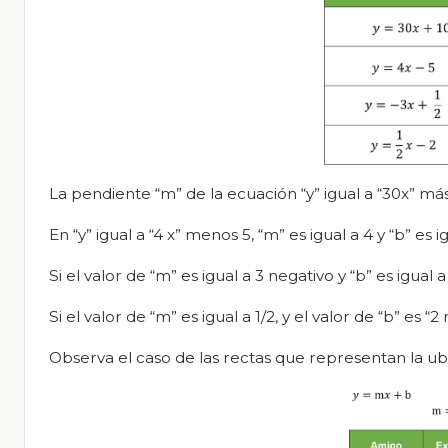
La pendiente “m” de la ecuación “y” igual a “30x” más 1
En “y” igual a “4 x” menos 5, “m” es igual a 4 y “b” es i
Si el valor de “m” es igual a 3 negativo y “b” es igual a 
Si el valor de “m” es igual a 1/2, y el valor de “b” es “2
Observa el caso de las rectas que representan la ub