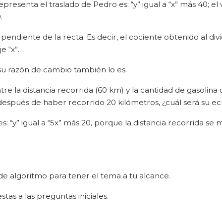
presenta el traslado de Pedro es: “y” igual a “x” más 40; el 
.
 pendiente de la recta. Es decir, el cociente obtenido al divi
e “x”.
su razón de cambio también lo es.
re la distancia recorrida (60 km) y la cantidad de gasolin
mide después de haber recorrido 20 kilómetros, ¿cuál será su e
: “y” igual a “5x” más 20, porque la distancia recorrida se 
 de algoritmo para tener el tema a tu alcance.
tas a las preguntas iniciales.