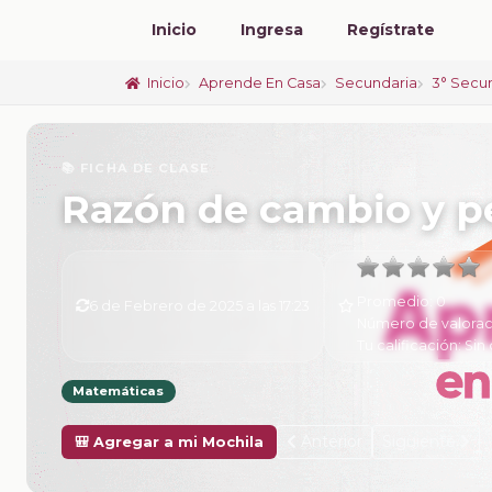
Inicio
Ingresa
Regístrate
Inicio
Aprende En Casa
Secundaria
3° Secu
📚 FICHA DE CLASE
Razón de cambio y p
Promedio:
0
6 de Febrero de 2025 a las 17:23
Número de valorac
Tu calificación:
Sin 
Matemáticas
Anterior
Siguiente
🎒 Agregar a mi Mochila