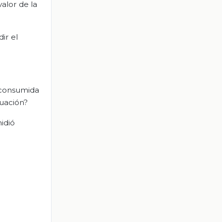
valor de la
dir el
a consumida
cuación?
midió