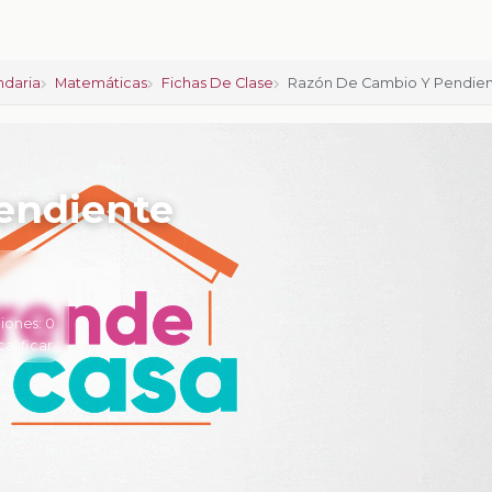
ndaria
Matemáticas
Fichas De Clase
Razón De Cambio Y Pendie
endiente
iones:
0
calificar