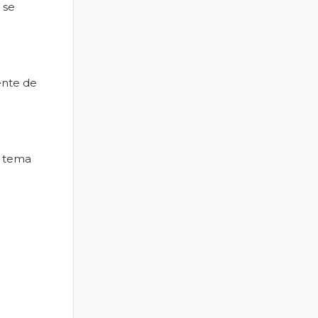
 se
ente de
n tema