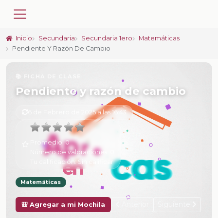
Inicio
Secundaria
Secundaria 1ero
Matemáticas
Pendiente Y Razón De Cambio
📚 FICHA DE CLASE
Pendiente y razón de cambio
6 de Febrero de 2025 a las 16:43
Promedio:
0
Número de valoraciones:
0
Tu calificación:
Sin calificar
Matemáticas
Anterior
Siguiente
🎒 Agregar a mi Mochila