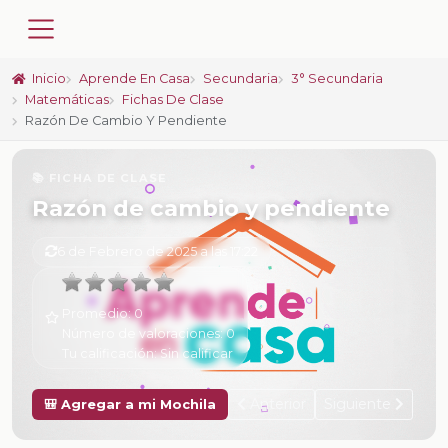
Inicio
Aprende En Casa
Secundaria
3° Secundaria
Matemáticas
Fichas De Clase
Razón De Cambio Y Pendiente
📚 FICHA DE CLASE
Razón de cambio y pendiente
6 de Febrero de 2025 a las 17:22
Promedio:
0
Número de valoraciones:
0
Tu calificación:
Sin calificar
Anterior
Siguiente
🎒 Agregar a mi Mochila