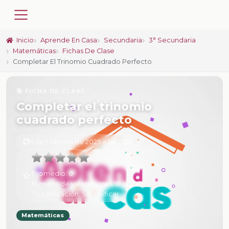
Inicio
Aprende En Casa
Secundaria
3° Secundaria
Matemáticas
Fichas De Clase
Completar El Trinomio Cuadrado Perfecto
📚 FICHA DE CLASE
Completar el trinomio
cuadrado perfecto
6 de Febrero de 2025 a las 17:23
Promedio:
0
Número de valoraciones:
0
Tu calificación:
Sin calificar
Matemáticas