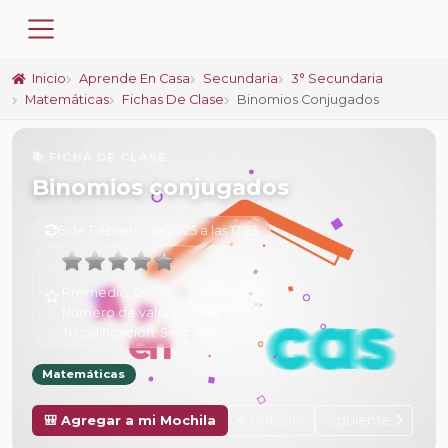
Inicio
Aprende En Casa
Secundaria
3° Secundaria
Matemáticas
Fichas De Clase
Binomios Conjugados
📚 FICHA DE CLASE
Binomios conjugados
6 de Febrero de 2025 a las 17:23
Promedio:
0
Número de valoraciones:
0
Tu calificación:
Sin calificar
Matemáticas
Anterior
Siguiente
🎒 Agregar a mi Mochila