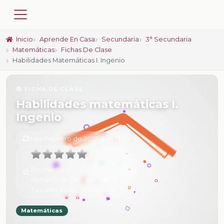
Inicio
Aprende En Casa
Secundaria
3° Secundaria
Matemáticas
Fichas De Clase
Habilidades Matemáticas I. Ingenio
📚 FICHA DE CLASE
Habilidades matemáticas I.
Ingenio
6 de Febrero de 2025 a las 17:24
Promedio:
0
Número de valoraciones:
0
Tu calificación:
Sin calificar
Matemáticas