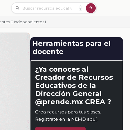
ntes E Independientes I
Herramientas para el
docente
¿Ya conoces al
Creador de Recursos
Educativos de la
Dirección General
@prende.mx CREA ?
Crea recursos para tus clases.
Regístrate en la NEMD
aquí
.