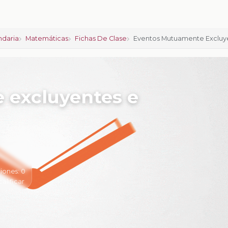
ndaria
Matemáticas
Fichas De Clase
Eventos Mutuamente Excluye
 excluyentes e
iones:
0
calificar