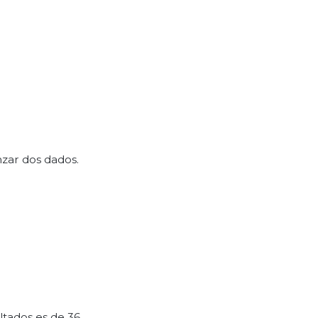
zar dos dados.
tados es de 36.