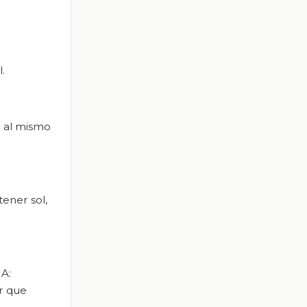
.
r al mismo
tener sol,
 A:
r que