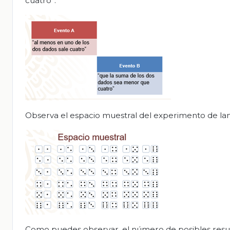
cuatro”.
Observa el espacio muestral del experimento de lan
Como puedes observar, el número de posibles resul