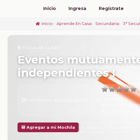
Inicio
Ingresa
Regístrate
Inicio
Aprende En Casa
Secundaria
3° Secu
📚 FICHA DE CLASE
Eventos mutuamente
independientes I
Promedio:
0
6 de Febrero de 2025 a las 17:22
Número de valorac
Tu calificación:
Sin 
Anterior
Siguiente
🎒 Agregar a mi Mochila