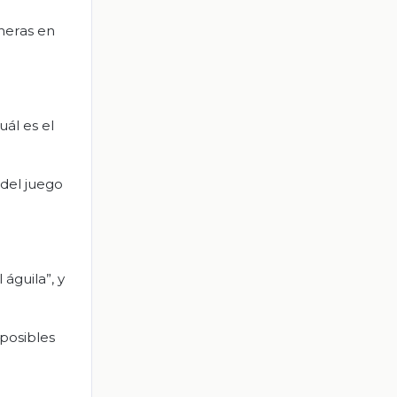
neras en
ál es el
 del juego
águila”, y
 posibles