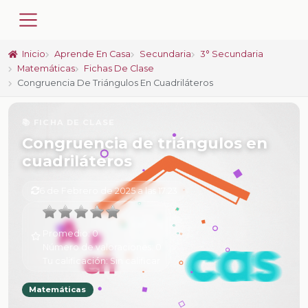
Inicio
Aprende En Casa
Secundaria
3° Secundaria
Matemáticas
Fichas De Clase
Congruencia De Triángulos En Cuadriláteros
📚 FICHA DE CLASE
Congruencia de triángulos en
cuadriláteros
6 de Febrero de 2025 a las 17:23
Promedio:
0
Número de valoraciones:
0
Tu calificación:
Sin calificar
Matemáticas