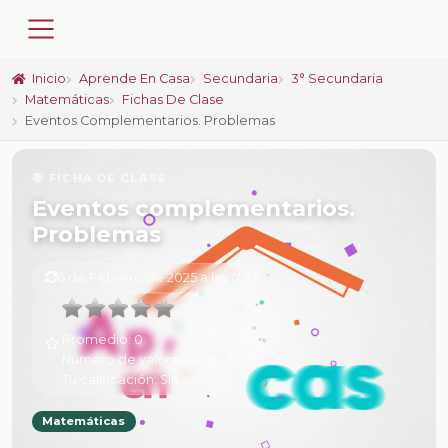
Inicio
Aprende En Casa
Secundaria
3° Secundaria
Matemáticas
Fichas De Clase
Eventos Complementarios. Problemas
📚 FICHA DE CLASE
Eventos complementarios.
Problemas
6 de Febrero de 2025 a las 17:23
Promedio:
0
Número de valoraciones:
0
Tu calificación:
Sin calificar
Matemáticas