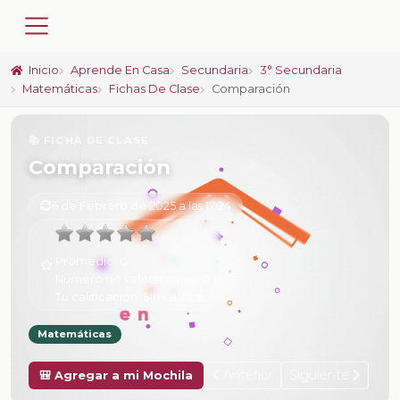
Inicio
Aprende En Casa
Secundaria
3° Secundaria
Matemáticas
Fichas De Clase
Comparación
📚 FICHA DE CLASE
Comparación
6 de Febrero de 2025 a las 17:24
Promedio:
0
Número de valoraciones:
0
Tu calificación:
Sin calificar
Matemáticas
Anterior
Siguiente
🎒 Agregar a mi Mochila