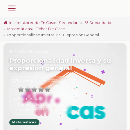
Inicio
Aprende En Casa
Secundaria
3° Secundaria
Matemáticas
Fichas De Clase
Proporcionalidad Inversa Y Su Expresión General
📚 FICHA DE CLASE
Proporcionalidad inversa y su
expresión general
6 de Febrero de 2025 a las 17:23
Promedio:
0
Número de valoraciones:
0
Tu calificación:
Sin calificar
Matemáticas