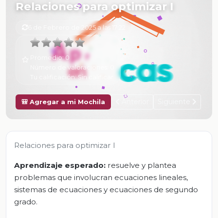
Relaciones para optimizar I
6 de Febrero de 2025 a las 17:22
Promedio:
0
Número de valoraciones:
0
Tu calificación:
Sin calificar
Anterior
Siguiente
🎒 Agregar a mi Mochila
Relaciones para optimizar I
Aprendizaje esperado:
resuelve y plantea
problemas que involucran ecuaciones lineales,
sistemas de ecuaciones y ecuaciones de segundo
grado.