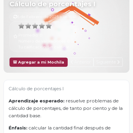
Cálculo de porcentajes I
6 de Febrero de 2025 a las 16:41
Promedio:
0
Número de valoraciones:
0
Tu calificación:
Sin calificar
Anterior
Siguiente
🎒 Agregar a mi Mochila
Cálculo de porcentajes I
Aprendizaje esperado:
resuelve problemas de
cálculo de porcentajes, de tanto por ciento y de la
cantidad base.
Énfasis:
calcular la cantidad final después de