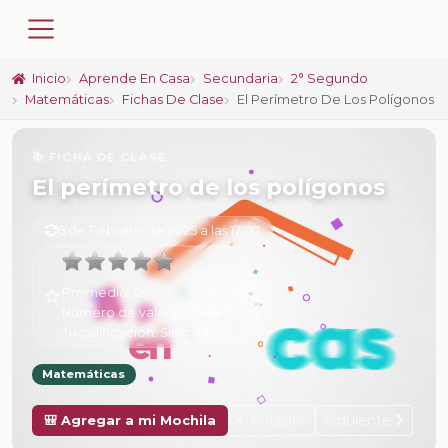
Inicio
Aprende En Casa
Secundaria
2° Segundo
Matemáticas
Fichas De Clase
El Perímetro De Los Polígonos
📚 FICHA DE CLASE
El perímetro de los polígonos
6 de Febrero de 2025 a las 17:07
Promedio:
0
Número de valoraciones:
0
Tu calificación:
Sin calificar
Matemáticas
Anterior
Siguiente
🎒 Agregar a mi Mochila