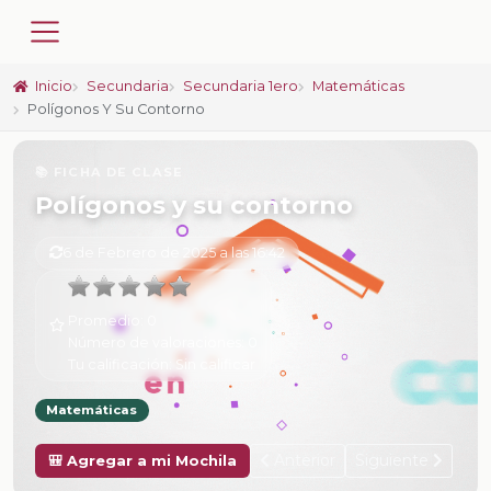
Inicio
Secundaria
Secundaria 1ero
Matemáticas
Polígonos Y Su Contorno
📚 FICHA DE CLASE
Polígonos y su contorno
6 de Febrero de 2025 a las 16:42
Promedio:
0
Número de valoraciones:
0
Tu calificación:
Sin calificar
Matemáticas
Anterior
Siguiente
🎒 Agregar a mi Mochila