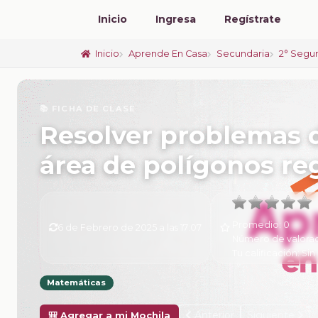
Inicio
Ingresa
Regístrate
Inicio
Aprende En Casa
Secundaria
2° Segu
📚 FICHA DE CLASE
Resolver problemas d
área de polígonos re
Promedio:
0
6 de Febrero de 2025 a las 17:07
Número de valora
Tu calificación:
Sin 
Matemáticas
Anterior
Siguiente
🎒 Agregar a mi Mochila