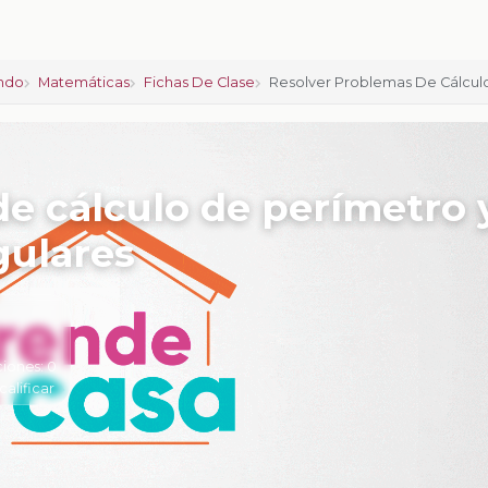
ndo
Matemáticas
Fichas De Clase
Resolver Problemas De Cálcul
e cálculo de perímetro 
gulares
ciones:
0
calificar