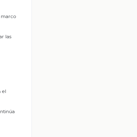
el marco
r las
 el
ontinúa