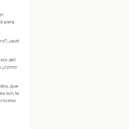
el
zó para
ro?, ¿qué
exto del
es ¿cómo
ados, que
es son la
proceso.