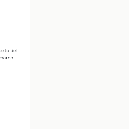
exto del
 marco