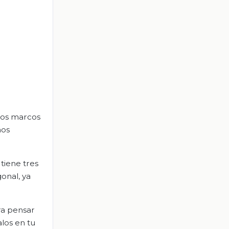
los marcos
nos
tiene tres
onal, ya
ra pensar
los en tu