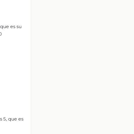
 que es su
0
s 5, que es