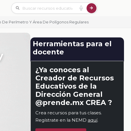
o De Perímetro Y Área De Polígonos Regulares
Herramientas para el
docente
y
¿Ya conoces al
Creador de Recursos
Educativos de la
Dirección General
@prende.mx CREA ?
Crea recursos para tus clases.
Regístrate en la NEMD
aquí
.