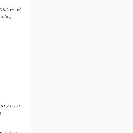
012, en el
afías,
ón ya sea
a
ica, que