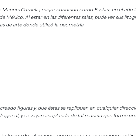
e Maurits Cornelis, mejor conocido como Escher, en el año 2
éxico. Al estar en las diferentes salas, pude ver sus litogr
ras de arte donde utilizó la geometría.
creado figuras y, que éstas se repliquen en cualquier direcci
en diagonal, y se vayan acoplando de tal manera que forme un
 lo forma de tal manera que se genera una imagen fantást