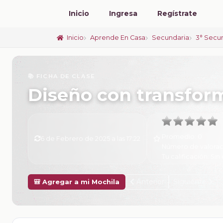
Inicio
Ingresa
Regístrate
Inicio
Aprende En Casa
Secundaria
3° Secu
📚 FICHA DE CLASE
Diseño con transfor
Promedio:
0
6 de Febrero de 2025 a las 17:22
Número de valorac
Tu calificación:
Sin 
Anterior
Siguiente
🎒 Agregar a mi Mochila