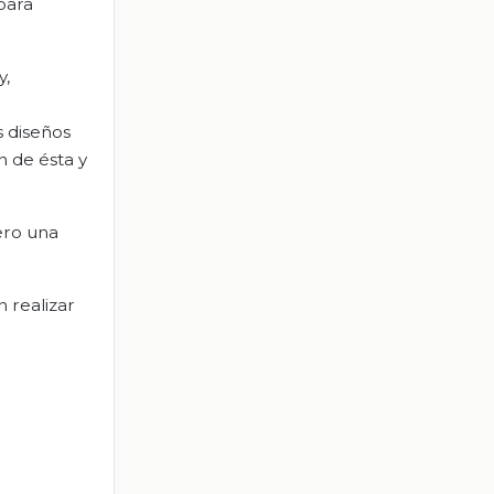
para
y,
s diseños
n de ésta y
ero una
n realizar