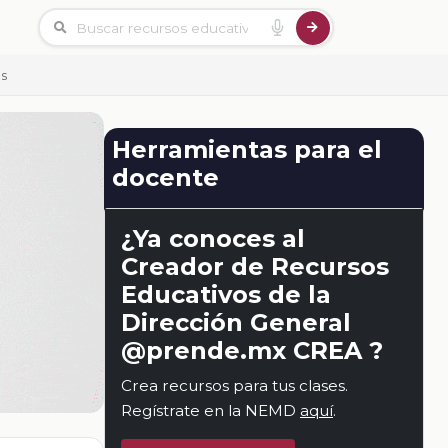
es
Herramientas para el
docente
¿Ya conoces al
Creador de Recursos
Educativos de la
Dirección General
@prende.mx CREA ?
Crea recursos para tus clases.
Regístrate en la NEMD
aquí
.