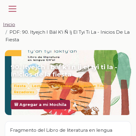
Inicio
PDF: 90. Ityejch I Bäl K'i Ñ Ij El Tyi Ti La - Inicios De La
Fiesta
📎 PDF · PDF
90. Ityejch i bäl k'i ñ ij el tyi ti la -
Inicios de la fiesta
Fiesta
Lecturas
Ofrendas
Señor de Tila
Rezadores
Descargar
🎒 Agregar a mi Mochila
Fragmento del Libro de literatura en lengua