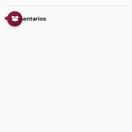
Comentarios
Inicia sesion
para dejar un comentario.
💡
Sugerencias de contenido
CONTENIDO