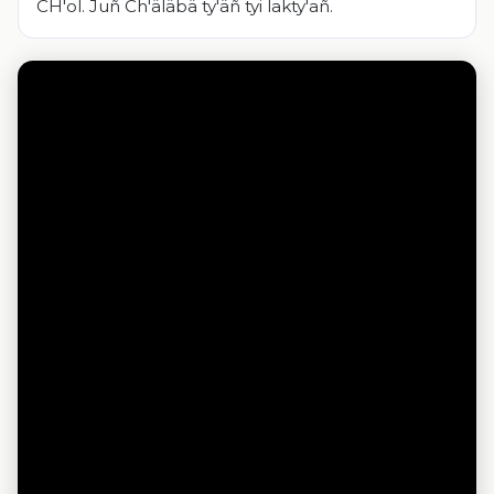
CH'ol. Juñ Ch'äläbä ty'äñ tyi lakty'añ.