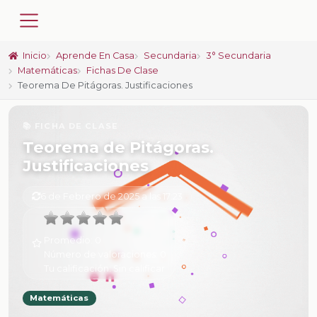
Inicio
Aprende En Casa
Secundaria
3° Secundaria
Matemáticas
Fichas De Clase
Teorema De Pitágoras. Justificaciones
📚 FICHA DE CLASE
Teorema de Pitágoras.
Justificaciones
6 de Febrero de 2025 a las 17:23
Promedio:
0
Número de valoraciones:
0
Tu calificación:
Sin calificar
Matemáticas