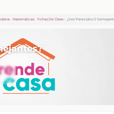
ndaria
Matemáticas
Fichas De Clase
¿Son Parecidos O Semejant
mejantes?
iones:
0
calificar