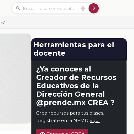
es?
Herramientas para el
docente
¿Ya conoces al
Creador de Recursos
Educativos de la
Dirección General
@prende.mx CREA ?
Crea recursos para tus clases.
Regístrate en la NEMD
aquí
.