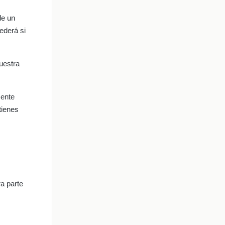
de un
ederá si
muestra
mente
tienes
ra parte