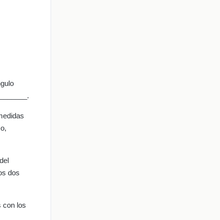
ngulo
 _______.
 medidas
so,
del
os dos
 con los