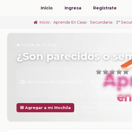
Inicio
Ingresa
Regístrate
Inicio
Aprende En Casa
Secundaria
3° Secu
📚 FICHA DE CLASE
¿Son parecidos o se
Promedio:
0
6 de Febrero de 2025 a las 17:22
Número de valorac
Tu calificación:
Sin 
Anterior
Siguiente
🎒 Agregar a mi Mochila