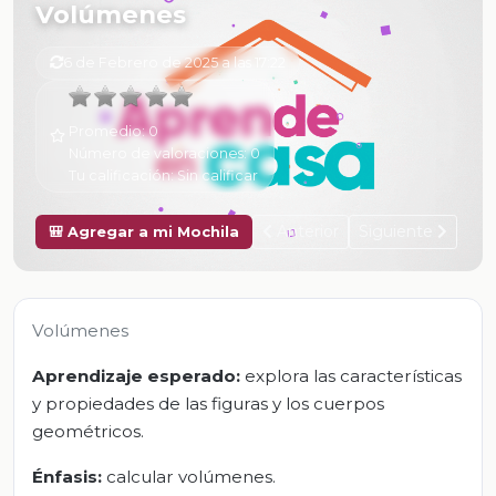
Volúmenes
6 de Febrero de 2025 a las 17:22
Promedio:
0
Número de valoraciones:
0
Tu calificación:
Sin calificar
Anterior
Siguiente
🎒 Agregar a mi Mochila
Volúmenes
Aprendizaje esperado:
explora las características
y propiedades de las figuras y los cuerpos
geométricos.
Énfasis:
calcular volúmenes.