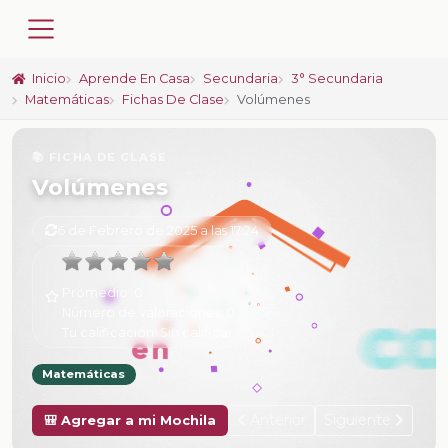
Inicio
Aprende En Casa
Secundaria
3° Secundaria
Matemáticas
Fichas De Clase
Volúmenes
📚 FICHA DE CLASE
Volúmenes
6 de Febrero de 2025 a las 17:24
Promedio:
0
Número de valoraciones:
0
Tu calificación:
Sin calificar
Matemáticas
Anterior
Siguiente
🎒 Agregar a mi Mochila