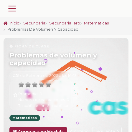
Inicio
Secundaria
Secundaria 1ero
Matemáticas
Problemas De Volumen Y Capacidad
📚 FICHA DE CLASE
Problemas de volumen y
capacidad
6 de Febrero de 2025 a las 16:43
Promedio:
0
Número de valoraciones:
0
Tu calificación:
Sin calificar
Matemáticas
Anterior
Siguiente
🎒 Agregar a mi Mochila