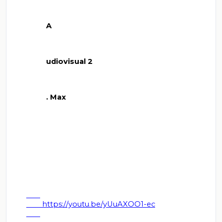
          A

          udiovisual 2

          . Max

        https://youtu.be/yUuAXOO1-ec
