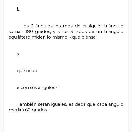
       L

       os 3 ángulos internos de cualquier triángulo 
suman 180 grados, y si los 3 lados de un triángulo 
equilátero miden lo mismo, ¿qué piensa

       s

       que ocurr

       e con sus ángulos? T

       ambién serán iguales, es decir que cada ángulo 
medirá 60 grados.
