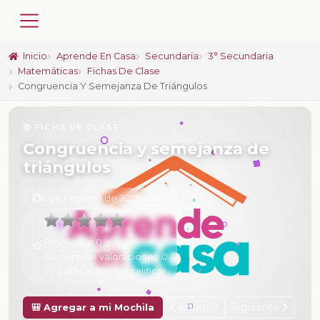
Inicio
Aprende En Casa
Secundaria
3° Secundaria
Matemáticas
Fichas De Clase
Congruencia Y Semejanza De Triángulos
📚 FICHA DE CLASE
Congruencia y semejanza de
triángulos
6 de Febrero de 2025 a las 17:22
Promedio:
0
Número de valoraciones:
0
Tu calificación:
Sin calificar
Anterior
Siguiente
🎒 Agregar a mi Mochila