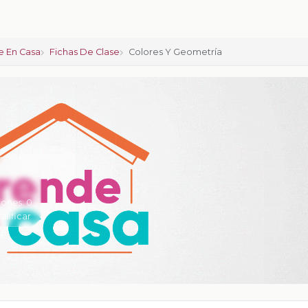
 En Casa
Fichas De Clase
Colores Y Geometría
iones:
0
calificar