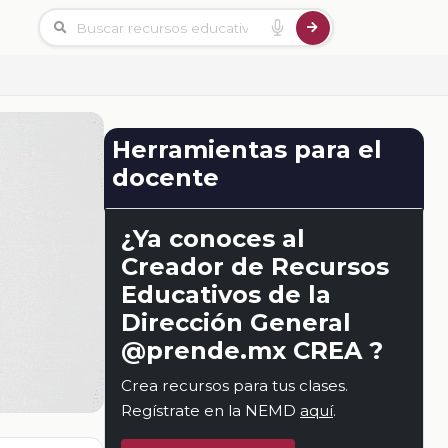
Herramientas para el
docente
¿Ya conoces al
Creador de Recursos
Educativos de la
Dirección General
@prende.mx CREA ?
Crea recursos para tus clases.
Regístrate en la NEMD
aquí
.