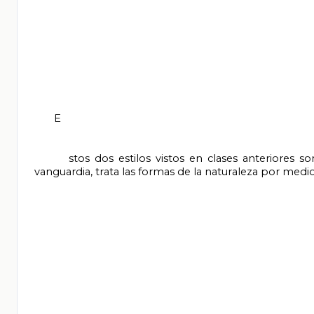
       E

       stos dos estilos vistos en clases anteriores son del siglo XX, comenzaremos con el cubismo, esta es la primera 
vanguardia, trata las formas de la naturaleza por medio