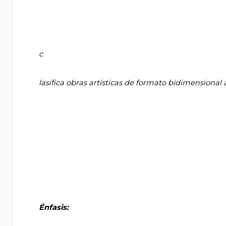
       c

       lasifica obras artísticas de formato bidimensional a partir de su origen, época o estilo.

       Énfasis:
