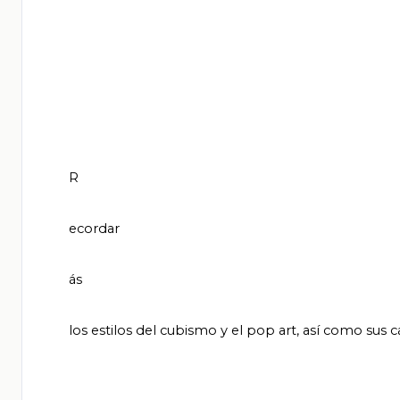
       R

       ecordar

       ás

       los estilos del cubismo y el pop art, así como sus características y algunos representantes.
