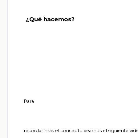
       ¿Qué hacemos?

       Para

       recordar más el concepto veamos el siguiente video titulado “La imagen a través del cubismo”.
