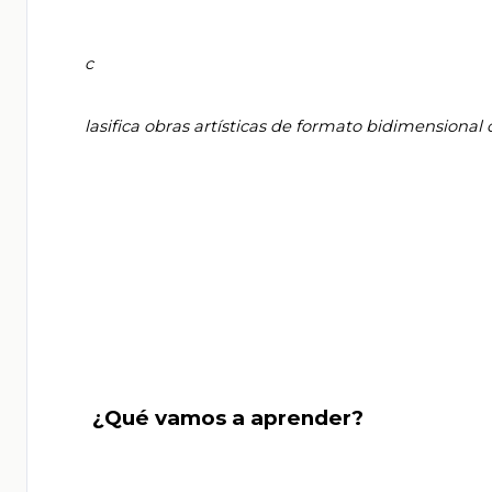
       c

       lasifica obras artísticas de formato bidimensional creadas en todo el mundo en el siglo XX (cubismo y pop art).

       ¿Qué vamos a aprender?
