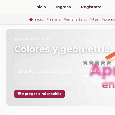
Inicio
Ingresa
Regístrate
Inicio
Primaria
Primaria 3ero
Artes
Aprende
📚 FICHA DE CLASE
Colores y geometría
Promedio:
0
6 de Febrero de 2025 a las 15:17
Número de valorac
Tu calificación:
Sin 
Anterior
Siguiente
🎒 Agregar a mi Mochila