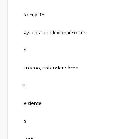
       lo cual te

       ayudará a reflexionar sobre

       ti

       mismo, entender cómo

       t

       e siente

       s

       , qui
