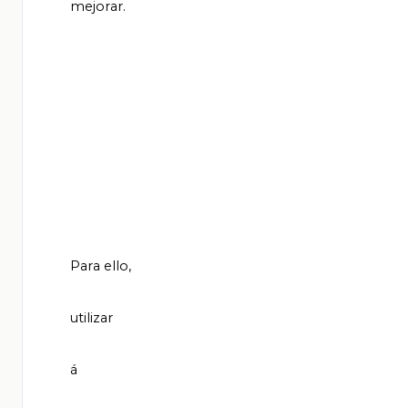
       mejorar.

       Para ello,

       utilizar

       á
