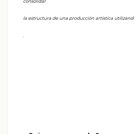
       consolidar

       la estructura de una producción artística utilizando distintos elementos del arte de manera original

       .
