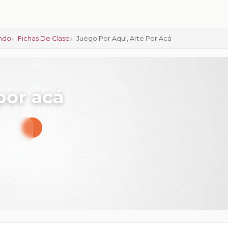
ndo
Fichas De Clase
Juego Por Aquí, Arte Por Acá
por acá
ciones:
0
calificar