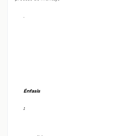
       .

       Énfasis

       :
