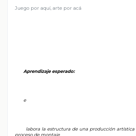
Juego por aquí, arte por acá
       Aprendizaje esperado:

       e

       labora la estructura de una producción artística con el uso de los elementos del arte de manera original y organiza su 
proceso de montaje
