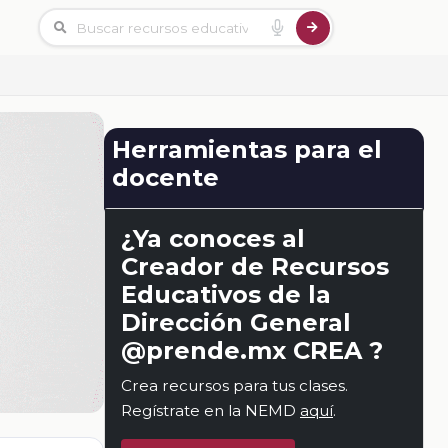
Herramientas para el
docente
¿Ya conoces al
Creador de Recursos
Educativos de la
Dirección General
@prende.mx CREA ?
Crea recursos para tus clases.
Regístrate en la NEMD
aquí
.