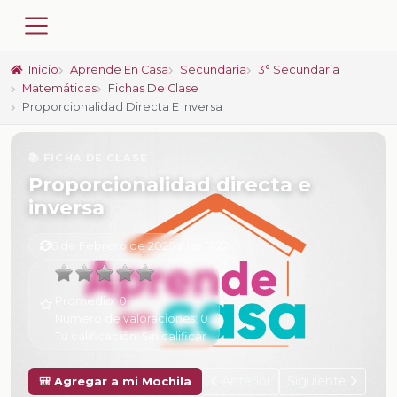
Inicio
Aprende En Casa
Secundaria
3° Secundaria
Matemáticas
Fichas De Clase
Proporcionalidad Directa E Inversa
📚 FICHA DE CLASE
Proporcionalidad directa e
inversa
6 de Febrero de 2025 a las 17:22
Promedio:
0
Número de valoraciones:
0
Tu calificación:
Sin calificar
Anterior
Siguiente
🎒 Agregar a mi Mochila