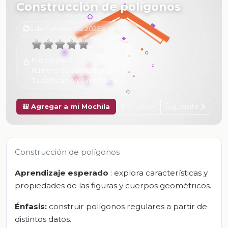
Construcción de polígonos
6 de Febrero de 2025 a las 17:22
Promedio:
0
Número de valoraciones:
0
Tu calificación:
Sin calificar
Anterior
Siguiente
🎒 Agregar a mi Mochila
Construcción de polígonos
Aprendizaje esperado
: explora características y
propiedades de las figuras y cuerpos geométricos.
Énfasis:
construir polígonos regulares a partir de
distintos datos.