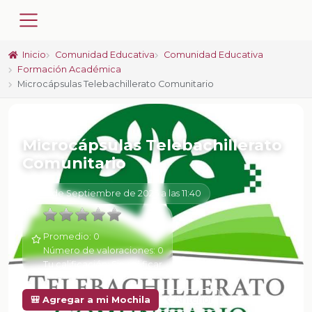
Inicio
Comunidad Educativa
Comunidad Educativa
Formación Académica
Microcápsulas Telebachillerato Comunitario
📚 VIDEOS
Microcápsulas Telebachillerato
Comunitario
22 de Septiembre de 2025 a las 11:40
Promedio:
0
Número de valoraciones:
0
Tu calificación:
Sin calificar
Anterior
🎒 Agregar a mi Mochila