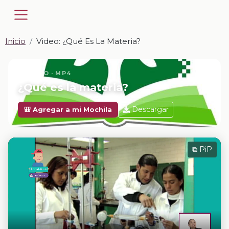
Inicio
Video: ¿Qué Es La Materia?
📎 VIDEO · MP4
¿Qué es la materia?
Descargar
🎒 Agregar a mi Mochila
⧉ PiP