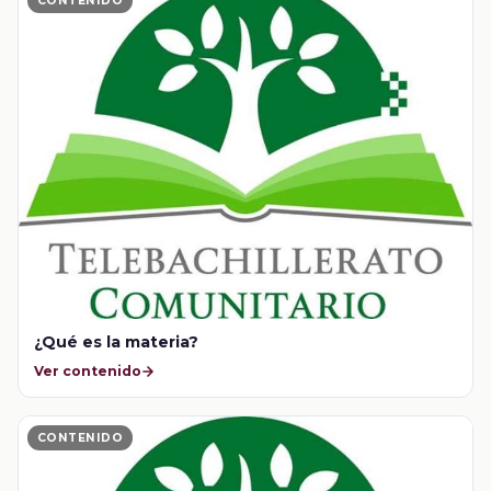
CONTENIDO
¿Qué es la materia?
Ver contenido
CONTENIDO