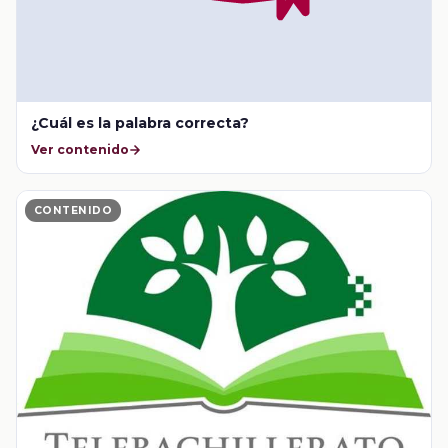
¿Cuál es la palabra correcta?
Ver contenido
CONTENIDO