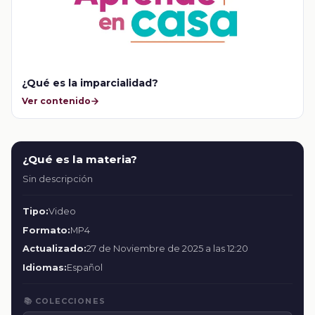
¿Qué es la imparcialidad?
Ver contenido
¿Qué es la materia?
Sin descripción
Tipo:
Video
Formato:
MP4
Actualizado:
27 de Noviembre de 2025 a las 12:20
Idiomas:
Español
📚 COLECCIONES