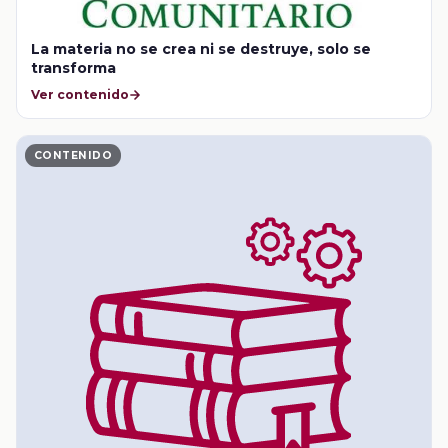
La materia no se crea ni se destruye, solo se
transforma
Ver contenido
CONTENIDO