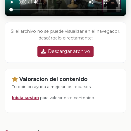
Si el archivo no se puede visualizar en el navegador,
descárgalo directamente:
Descargar archivo
Valoracion del contenido
Tu opinion ayuda a mejorar los recursos
Inicia sesion
para valorar este contenido.