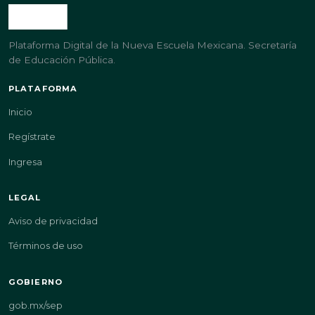
Plataforma Digital de la Nueva Escuela Mexicana. Secretaría
de Educación Pública.
PLATAFORMA
Inicio
Regístrate
Ingresa
LEGAL
Aviso de privacidad
Términos de uso
GOBIERNO
gob.mx/sep