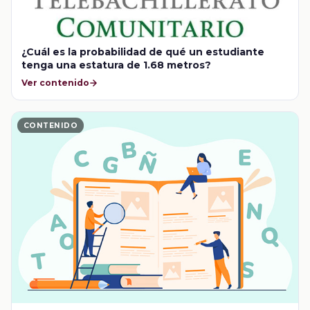
¿Cuál es la probabilidad de qué un estudiante
tenga una estatura de 1.68 metros?
Ver contenido
CONTENIDO