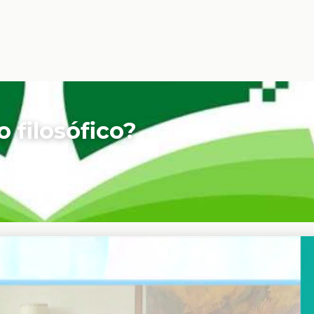
 filosófico?