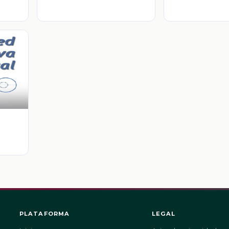
PLATAFORMA
LEGAL