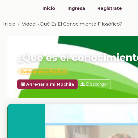
Inicio
Ingresa
Regístrate
Inicio
Video: ¿Qué Es El Conocimiento Filosófico?
📎 VIDEO · MP4
¿Qué es el conocimiento
Conocimiento filosófico
Descargar
🎒 Agregar a mi Mochila