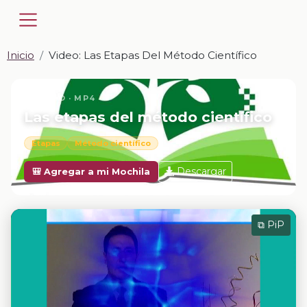
Inicio
Video: Las Etapas Del Método Científico
📎 VIDEO · MP4
Las etapas del método científico
Etapas
Método científico
Descargar
🎒 Agregar a mi Mochila
⧉ PiP