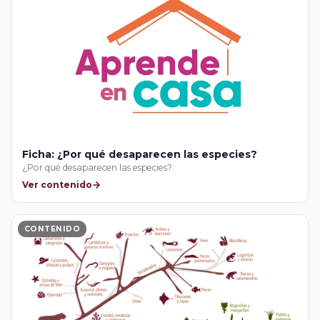
Ficha: ¿Por qué desaparecen las especies?
¿Por qué desaparecen las especies?
Ver contenido
CONTENIDO