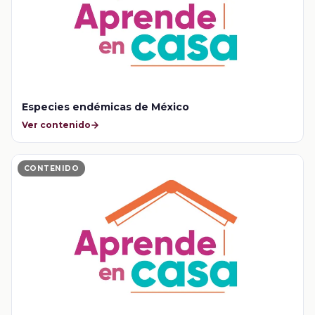
Especies endémicas de México
Ver contenido
CONTENIDO