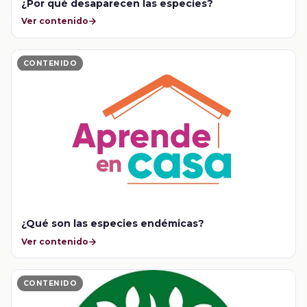
¿Por qué desaparecen las especies?
Ver contenido
CONTENIDO
¿Qué son las especies endémicas?
Ver contenido
CONTENIDO