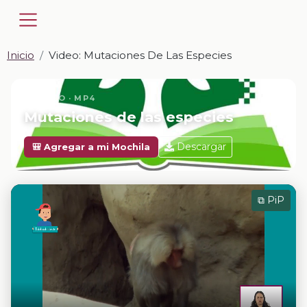
Inicio
Video: Mutaciones De Las Especies
📎 VIDEO · MP4
Mutaciones de las especies
Descargar
🎒 Agregar a mi Mochila
⧉ PiP