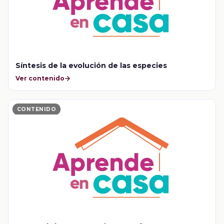
Síntesis de la evolución de las especies
Ver contenido
CONTENIDO