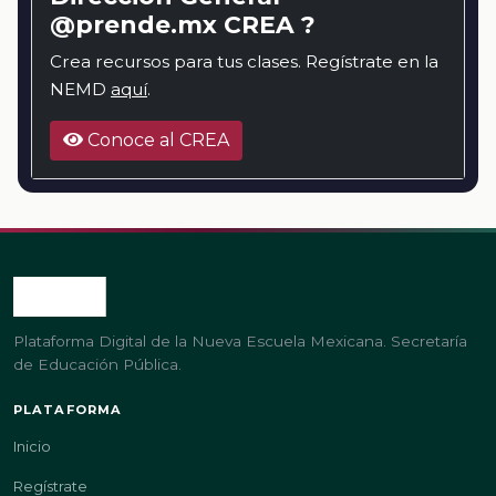
@prende.mx CREA ?
Crea recursos para tus clases. Regístrate en la
NEMD
aquí
.
Conoce al CREA
Plataforma Digital de la Nueva Escuela Mexicana. Secretaría
de Educación Pública.
PLATAFORMA
Inicio
Regístrate