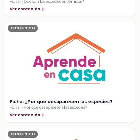
Ficha: ¿Qué son las especies endémicas?
Ver contenido
CONTENIDO
Ficha: ¿Por qué desaparecen las especies?
Ficha: ¿Por qué desaparecen las especies?
Ver contenido
CONTENIDO