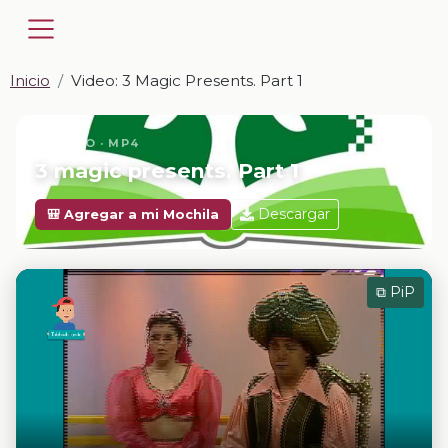
Inicio
Video: 3 Magic Presents. Part 1
📎 VIDEO · MP4
3 magic presents. Part 1
Descargar
🎒 Agregar a mi Mochila
⧉ PiP