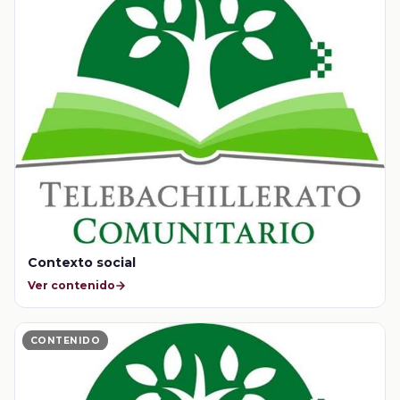
Contexto social
Ver contenido
CONTENIDO