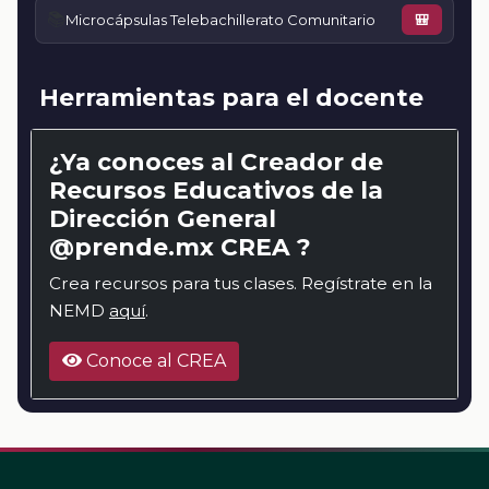
📚
Microcápsulas Telebachillerato Comunitario
🎒
Herramientas para el docente
¿Ya conoces al Creador de
Recursos Educativos de la
Dirección General
@prende.mx CREA ?
Crea recursos para tus clases. Regístrate en la
NEMD
aquí
.
Conoce al CREA