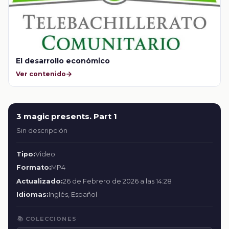
El desarrollo económico
Ver contenido
3 magic presents. Part 1
Sin descripción
Tipo:
Video
Formato:
MP4
Actualizado:
26 de Febrero de 2026 a las 14:28
Idiomas:
Inglés, Español
📚 COLECCIONES