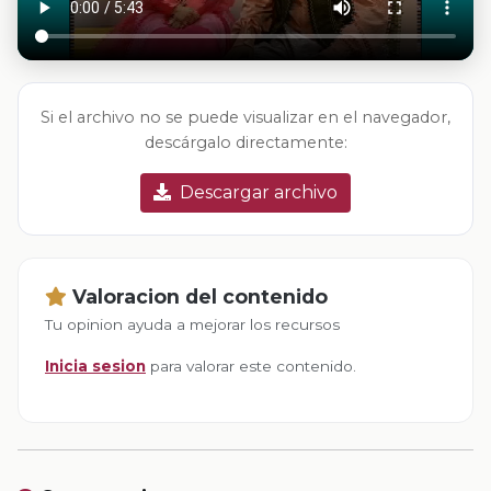
Si el archivo no se puede visualizar en el navegador,
descárgalo directamente:
Descargar archivo
Valoracion del contenido
Tu opinion ayuda a mejorar los recursos
Inicia sesion
para valorar este contenido.