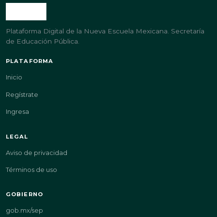
Plataforma Digital de la Nueva Escuela Mexicana. Secretaría
de Educación Pública.
PLATAFORMA
Inicio
Regístrate
Ingresa
LEGAL
Aviso de privacidad
Términos de uso
GOBIERNO
gob.mx/sep