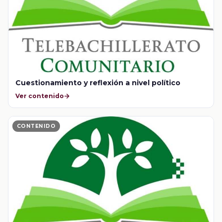
Cuestionamiento y reflexión a nivel político
Ver contenido
CONTENIDO