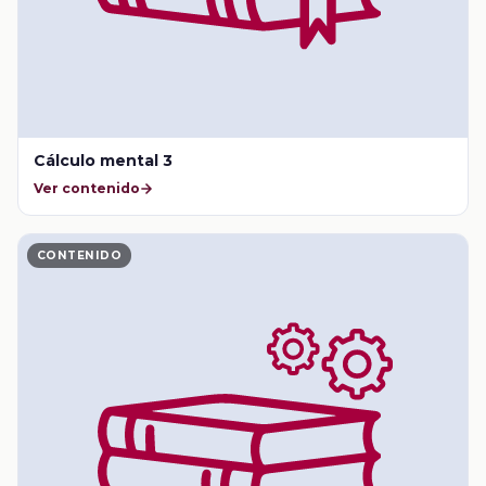
Cálculo mental 3
Ver contenido
CONTENIDO