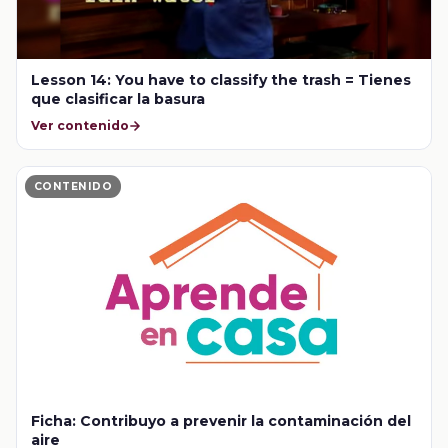
Lesson 14: You have to classify the trash = Tienes
que clasificar la basura
Ver contenido
CONTENIDO
Ficha: Contribuyo a prevenir la contaminación del
aire