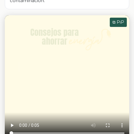
contaminación.
⧉ PiP