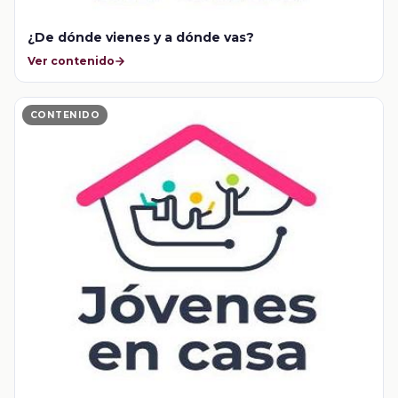
¿De dónde vienes y a dónde vas?
Ver contenido
CONTENIDO