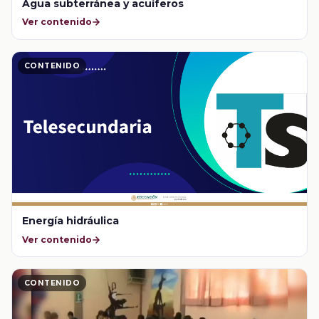
Agua subterránea y acuíferos
Ver contenido
CONTENIDO
Energía hidráulica
Ver contenido
CONTENIDO