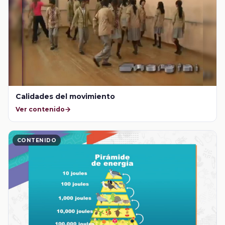
Calidades del movimiento
Ver contenido
CONTENIDO