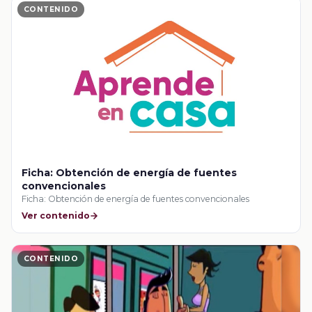
CONTENIDO
Ficha: Obtención de energía de fuentes
convencionales
Ficha: Obtención de energía de fuentes convencionales
Ver contenido
CONTENIDO