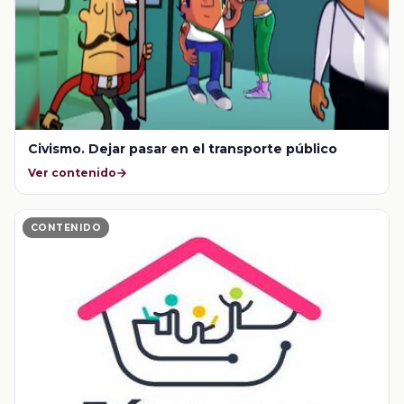
Civismo. Dejar pasar en el transporte público
Ver contenido
CONTENIDO