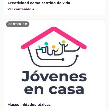
Creatividad como sentido de vida
Ver contenido
CONTENIDO
Masculinidades tóxicas