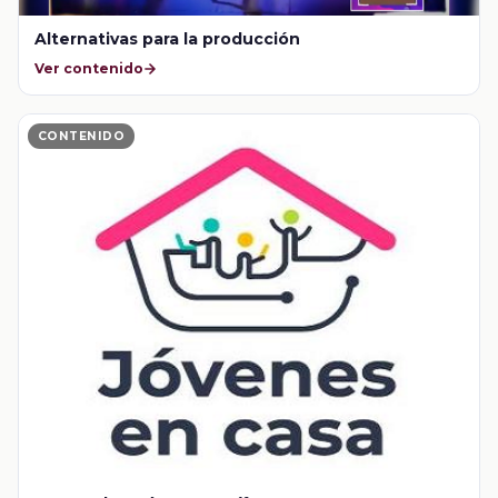
Alternativas para la producción
Ver contenido
CONTENIDO