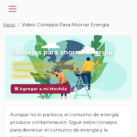
Inicio
Video: Consejos Para Ahorrar Energía
📎 VIDEO · MP4
Consejos para ahorrar energía
Ahorro de energía
Luz natural
Agua fría
Consumo de energía
Focos ahorradores
Aparatos electrónicos
Descargar
🎒 Agregar a mi Mochila
Aunque no lo parezca, el consumo de energía
produce contaminación. Sigue estos consejos
para disminuir el consumo de energía y la