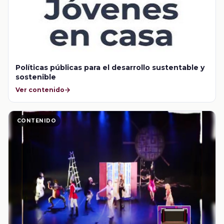
Políticas públicas para el desarrollo sustentable y
sostenible
Ver contenido
CONTENIDO