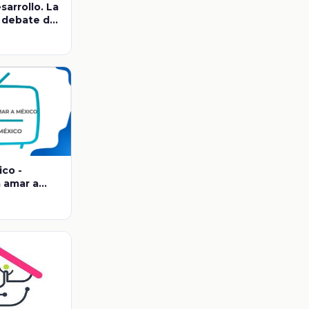
sarrollo. La
l debate de
humana
ico -
 amar a