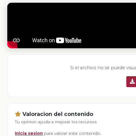
Si el archivo no se puede visu
Valoracion del contenido
Tu opinion ayuda a mejorar los recursos
Inicia sesion
para valorar este contenido.