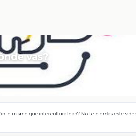
ónde vas?
rán lo mismo que interculturalidad? No te pierdas este vide