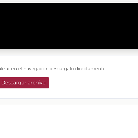
alizar en el navegador, descárgalo directamente:
Descargar archivo