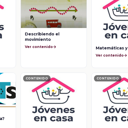
Describiendo el
movimiento
Ver contenido
Matemáticas y
Ver contenido
CONTENIDO
CONTENIDO
a?