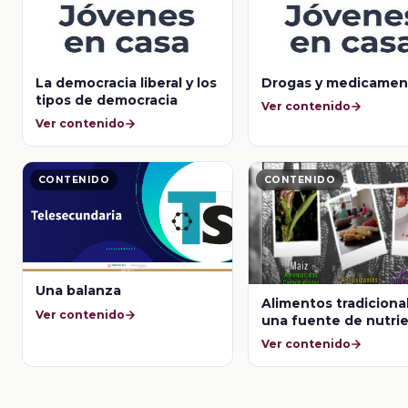
La democracia liberal y los
Drogas y medicamen
tipos de democracia
Ver contenido
Ver contenido
CONTENIDO
CONTENIDO
Una balanza
Alimentos tradiciona
Ver contenido
una fuente de nutri
Ver contenido