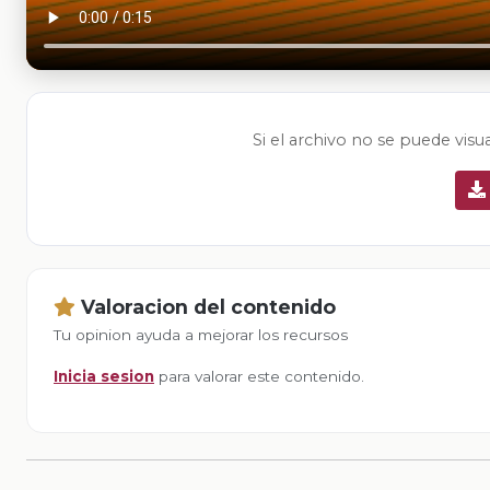
Si el archivo no se puede visu
Valoracion del contenido
Tu opinion ayuda a mejorar los recursos
Inicia sesion
para valorar este contenido.