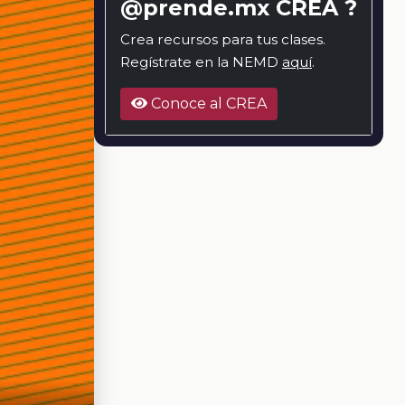
@prende.mx CREA ?
Crea recursos para tus clases.
Regístrate en la NEMD
aquí
.
Conoce al CREA