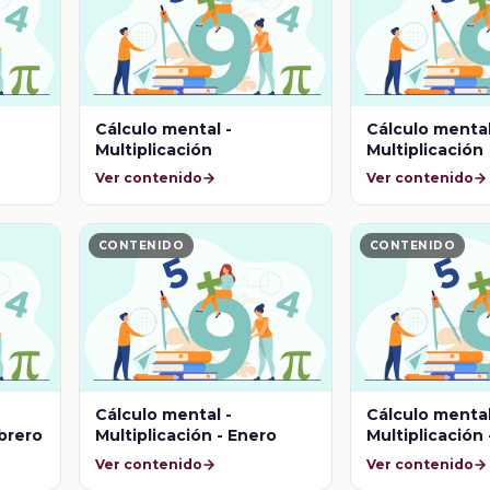
Cálculo mental -
Cálculo mental
Multiplicación
Multiplicación
Ver contenido
Ver contenido
CONTENIDO
CONTENIDO
Cálculo mental -
Cálculo mental
ebrero
Multiplicación - Enero
Multiplicación
azules
Ver contenido
Ver contenido