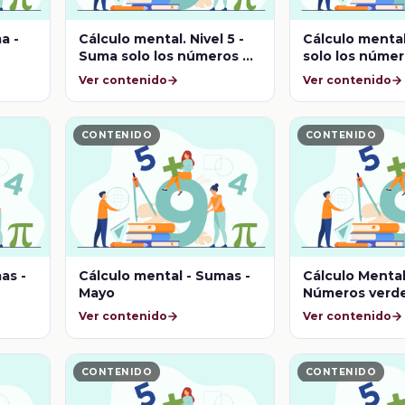
a -
Cálculo mental. Nivel 5 -
Cálculo menta
Suma solo los números de
solo los númer
color amarillo
azul
Ver contenido
Ver contenido
CONTENIDO
CONTENIDO
as -
Cálculo mental - Sumas -
Cálculo Mental
Mayo
Números verd
Ver contenido
Ver contenido
CONTENIDO
CONTENIDO