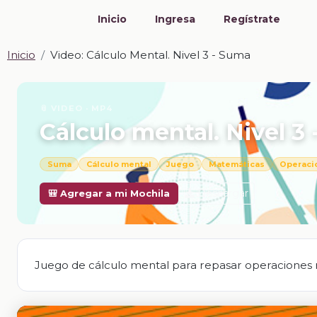
Inicio
Ingresa
Regístrate
Inicio
Video: Cálculo Mental. Nivel 3 - Suma
📎 VIDEO · MP4
Cálculo mental. Nivel 3
Suma
Cálculo mental
Juego
Matemáticas
Operaci
Descargar
🎒 Agregar a mi Mochila
Juego de cálculo mental para repasar operacione