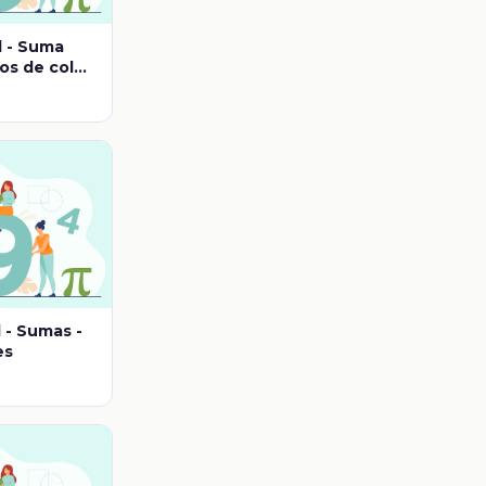
l - Suma
os de color
 - Sumas -
es