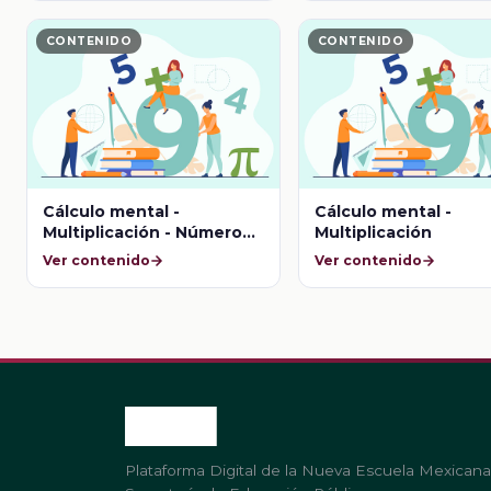
CONTENIDO
CONTENIDO
Cálculo mental -
Cálculo mental -
Multiplicación - Números
Multiplicación
rosas
Ver contenido
Ver contenido
Plataforma Digital de la Nueva Escuela Mexicana