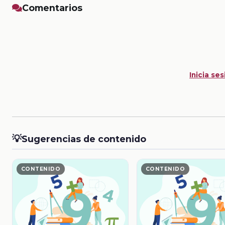
Comentarios
Inicia ses
💡
Sugerencias de contenido
CONTENIDO
CONTENIDO