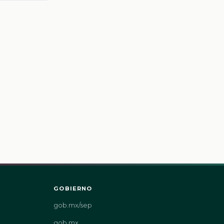
GOBIERNO
gob.mx/sep
gob.mx