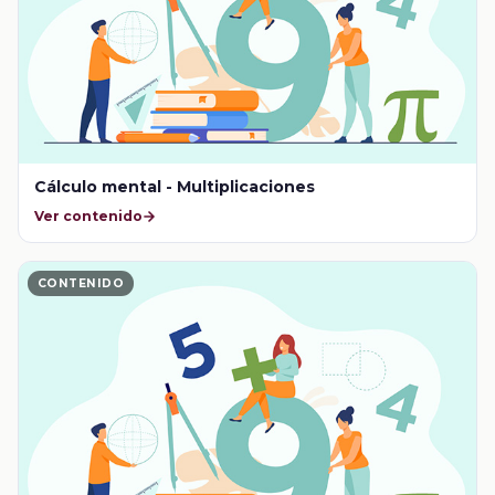
Cálculo mental - Multiplicaciones
Ver contenido
CONTENIDO