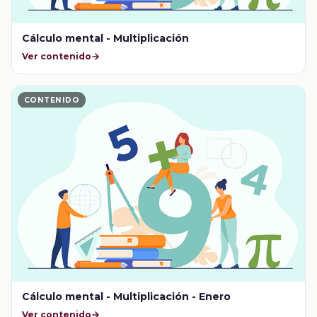
Cálculo mental - Multiplicación
Ver contenido
CONTENIDO
Cálculo mental - Multiplicación - Enero
Ver contenido