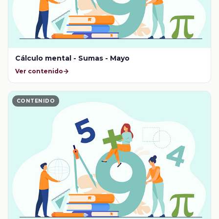
Cálculo mental - Sumas - Mayo
Ver contenido
CONTENIDO