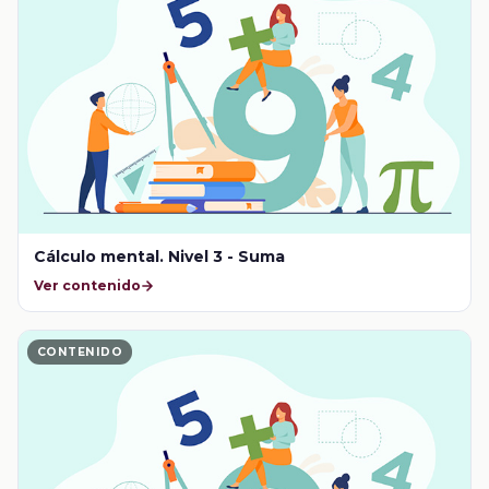
Cálculo mental. Nivel 3 - Suma
Ver contenido
CONTENIDO