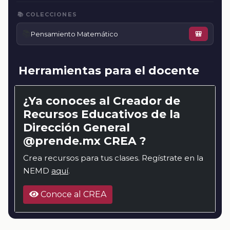
📚 COLECCIONES
📚
Pensamiento Matemático
🎒
Herramientas para el docente
¿Ya conoces al Creador de
Recursos Educativos de la
Dirección General
@prende.mx CREA ?
Crea recursos para tus clases. Regístrate en la
NEMD
aquí
.
Conoce al CREA