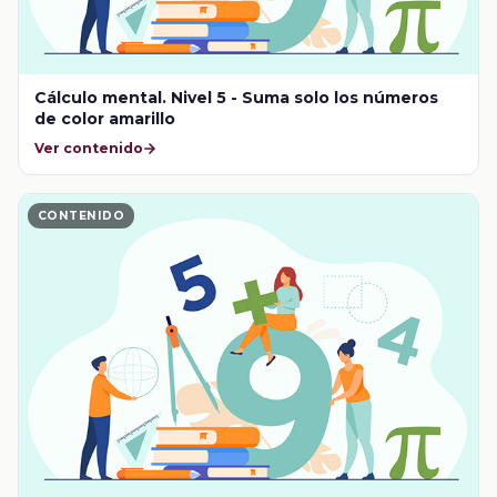
Cálculo mental. Nivel 5 - Suma solo los números
de color amarillo
Ver contenido
CONTENIDO