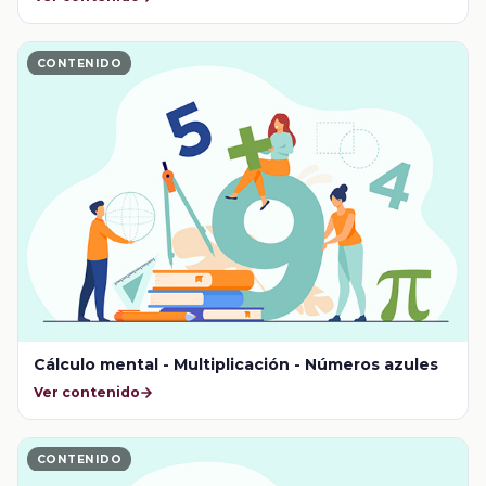
CONTENIDO
Cálculo mental - Multiplicación - Números azules
Ver contenido
CONTENIDO