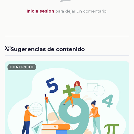
Inicia sesion
para dejar un comentario.
💡
Sugerencias de contenido
CONTENIDO