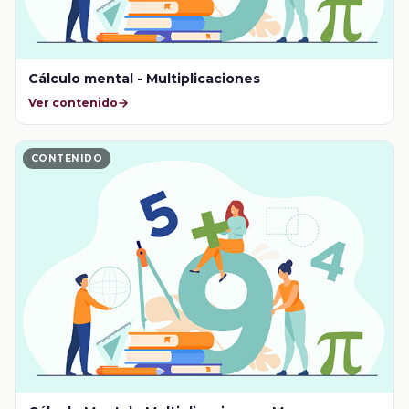
Cálculo mental - Multiplicaciones
Ver contenido
CONTENIDO