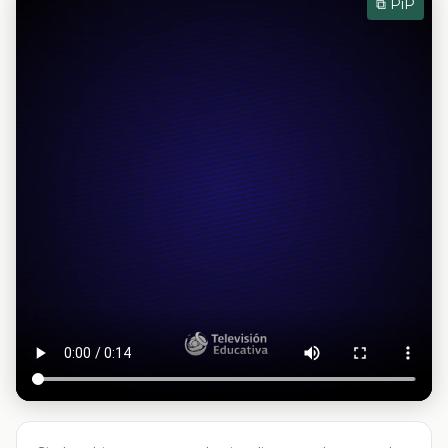
⧉ PiP