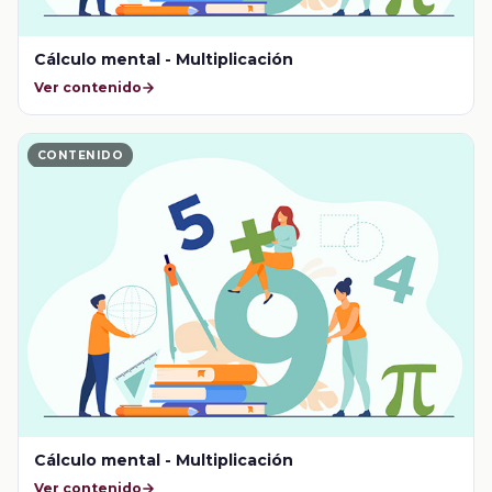
Cálculo mental - Multiplicación
Ver contenido
CONTENIDO
Cálculo mental - Multiplicación
Ver contenido