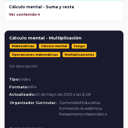
Cálculo mental - Suma y resta
Ver contenido
Cálculo mental - Multiplicación
Matemáticas
Cálculo mental
Juego
Operaciones matemáticas
Multiplicaciones
Sin descripción
Tipo:
Video
Formato:
MP4
Actualizado:
20 de Mayo de 2025 a las 12:48
Organizador Curricular:
Comunidad Educativa:
Formación Académica.
Pensamiento Matemático.