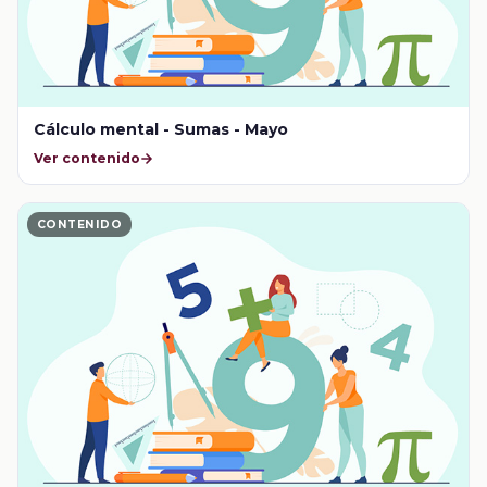
Cálculo mental - Sumas - Mayo
Ver contenido
CONTENIDO