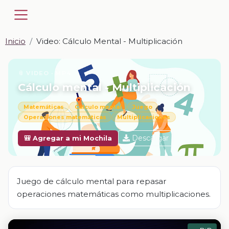
Inicio
Video: Cálculo Mental - Multiplicación
📎 VIDEO · MP4
Cálculo mental - Multiplicación
Matemáticas
Cálculo mental
Juego
Operaciones matemáticas
Multiplicaciones
Descargar
🎒 Agregar a mi Mochila
Juego de cálculo mental para repasar
operaciones matemáticas como multiplicaciones.