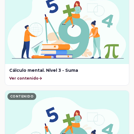
Cálculo mental. Nivel 3 - Suma
Ver contenido
CONTENIDO