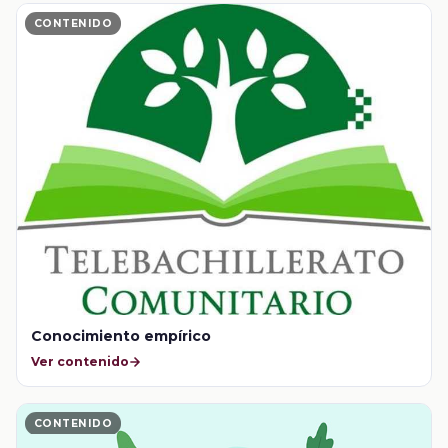
CONTENIDO
Conocimiento empírico
Ver contenido
CONTENIDO