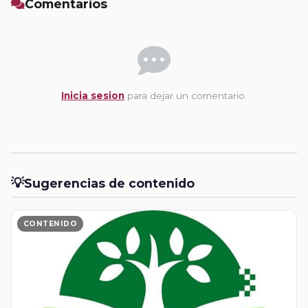
Comentarios
Inicia sesion
para dejar un comentario.
💡
Sugerencias de contenido
CONTENIDO