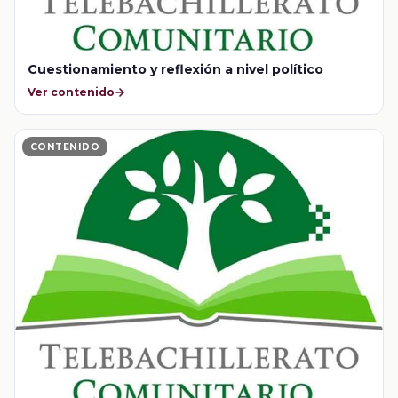
Cuestionamiento y reflexión a nivel político
Ver contenido
CONTENIDO