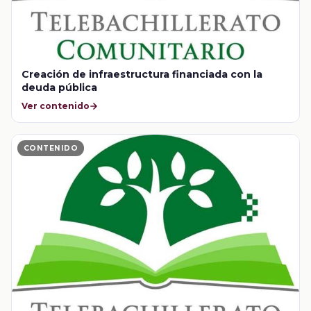
Creación de infraestructura financiada con la
deuda pública
Ver contenido
CONTENIDO