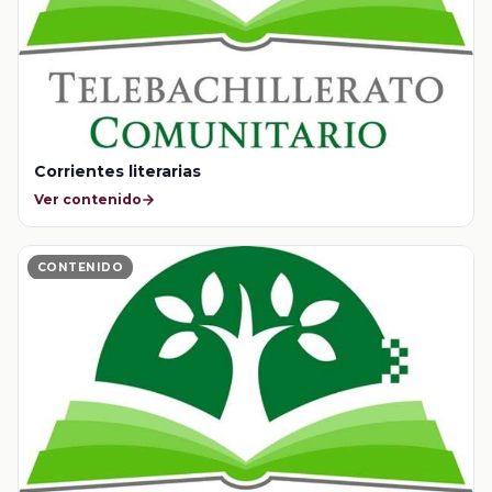
Corrientes literarias
Ver contenido
CONTENIDO