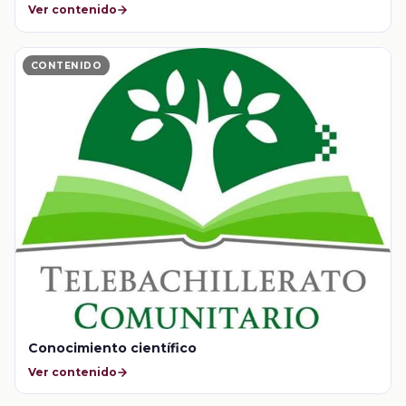
Ver contenido
CONTENIDO
Conocimiento científico
Ver contenido