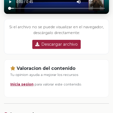
Si el archivo no se puede visualizar en el navegador,
descárgalo directamente:
Descargar archivo
Valoracion del contenido
Tu opinion ayuda a mejorar los recursos
Inicia sesion
para valorar este contenido.