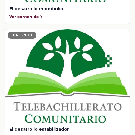
El desarrollo económico
Ver contenido
CONTENIDO
El desarrollo estabilizador