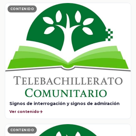
CONTENIDO
Signos de interrogación y signos de admiración
Ver contenido
CONTENIDO