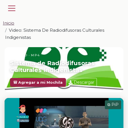
Inicio
Video: Sistema De Radiodifusoras Culturales
Indigenistas
📎 VIDEO · MP4
Sistema de Radiodifusoras
Culturales Indigenistas
Descargar
🎒 Agregar a mi Mochila
⧉ PiP