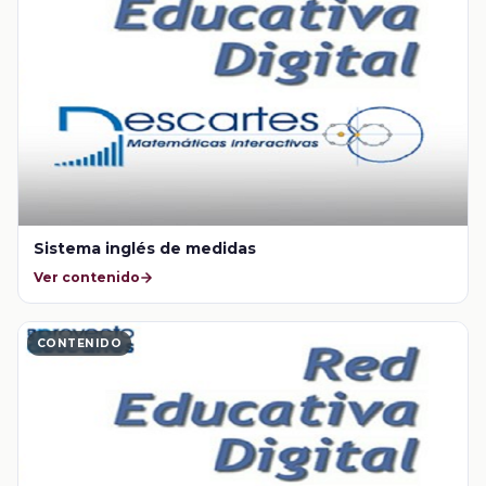
Sistema inglés de medidas
Ver contenido
CONTENIDO