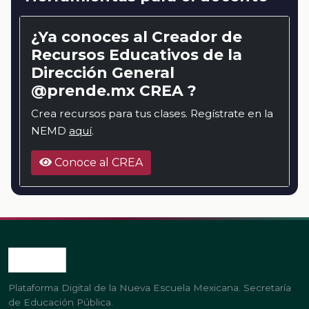
¿Ya conoces al Creador de
Recursos Educativos de la
Dirección General
@prende.mx CREA ?
Crea recursos para tus clases. Regístrate en la
NEMD
aquí
.
Conoce al CREA
Plataforma Digital de la Nueva Escuela Mexicana. Secretaría
de Educación Pública.