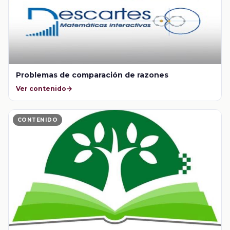
Problemas de comparación de razones
Ver contenido
CONTENIDO