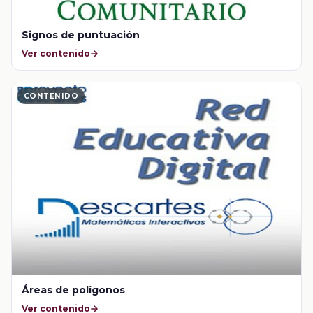
Signos de puntuación
Ver contenido
CONTENIDO
Áreas de polígonos
Ver contenido