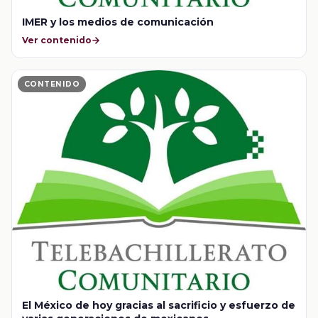
IMER y los medios de comunicación
Ver contenido
CONTENIDO
El México de hoy gracias al sacrificio y esfuerzo de