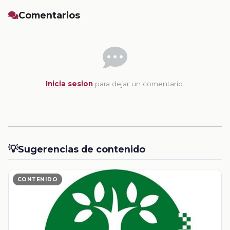
Comentarios
Inicia sesion
para dejar un comentario.
💡
Sugerencias de contenido
CONTENIDO