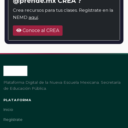
@prende.mx CREA ?
Crea recursos para tus clases. Regístrate en la
NEMD
aquí
.
Conoce al CREA
Plataforma Digital de la Nueva Escuela Mexicana. Secretaría
de Educación Pública.
PLATAFORMA
Inicio
Regístrate