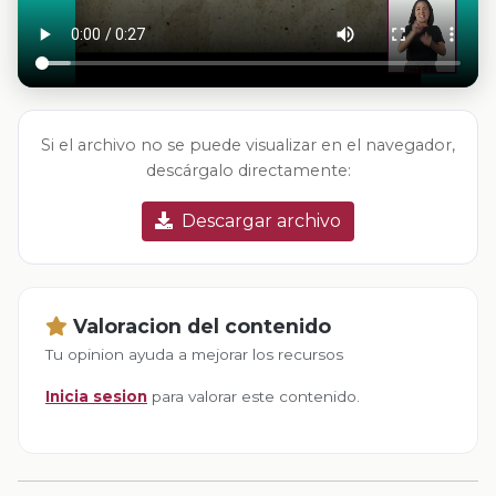
Si el archivo no se puede visualizar en el navegador,
descárgalo directamente:
Descargar archivo
Valoracion del contenido
Tu opinion ayuda a mejorar los recursos
Inicia sesion
para valorar este contenido.