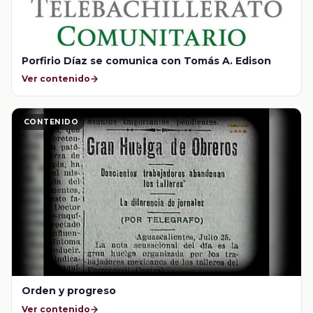
Porfirio Díaz se comunica con Tomás A. Edison
Ver contenido
CONTENIDO
Orden y progreso
Ver contenido