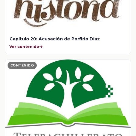
Capítulo 20: Acusación de Porfirio Díaz
Ver contenido
CONTENIDO