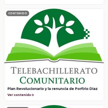
CONTENIDO
Plan Revolucionario y la renuncia de Porfirio Diaz
Ver contenido